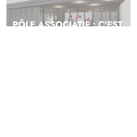
PÔLE ASSOCIATIF : C'EST
PARTI !
A PRÉVERT, UN
RESTAURANT (ENFIN)
PLUS GRAND