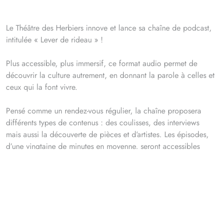
Le Théâtre des Herbiers innove et lance sa chaîne de podcast,
intitulée « Lever de rideau » !
Plus accessible, plus immersif, ce format audio permet de
découvrir la culture autrement, en donnant la parole à celles et
ceux qui la font vivre.
Pensé comme un rendez-vous régulier, la chaîne proposera
différents types de contenus : des coulisses, des interviews
mais aussi la découverte de pièces et d’artistes. Les épisodes,
d’une vingtaine de minutes en moyenne, seront accessibles
gratuitement sur YouTube et Spotify, afin de permettre au grand
public d’en profiter librement.
Le premier épisode sortira fin avril et sera consacré à Tricot
Combo, en résidence aux Herbiers...