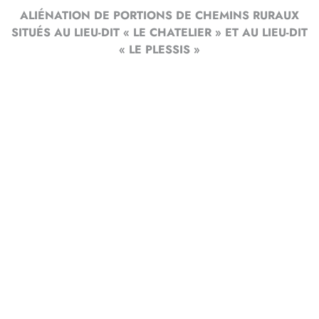
ALIÉNATION DE PORTIONS DE CHEMINS RURAUX
SITUÉS AU LIEU-DIT « LE CHATELIER » ET AU LIEU-DIT
« LE PLESSIS »
Par arrêtés municipaux n° 2025-799, 2025-800 en date du
mardi 27 mai 2025, Monsieur le Maire de la Ville des
Herbiers a ordonné l'ouverture d'enquêtes publiques relatives
aux projets d’aliénations de portions de chemins ruraux.
Les enquêtes publiques se dérouleront
du mardi 17 juin
2025 à 9h00 au mardi 1er juillet 2025 à 17h00 inclus,
à l’Hôtel des communes -6 Rue du Tourniquet - 85502 Les
Herbiers Cedex,
aux jours et heures habituels d’ouverture, à savoir du lundi au
vendredi de 9h00 à 12h00 et de 14h00 à 18h00.