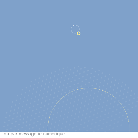
18h00.
Pendant toute la durée de l’enquête, chacun pourra prendre
connaissance du dossier et consigner ses observations sur le
registre d’enquête publique disponible
à l’accueil du service
de l’urbanisme de l’Hôtel des Communes du Pays des
Herbiers
, ou bien les adresser à l’attention personnelle du
Commissaire-Enquêteur, en précisant en objet :
« Enquête publique déclassement par anticipation -
cheminements piétonniers de l’impasse Antoni
Gaudi».
Par courrier, à l’adresse suivante :
Monsieur ALLAIN , Commissaire-Enquêteur
Hôtel des communes - 6 rue du Tourniquet - 85502 Les
Herbiers Cedex
ou par messagerie numérique :