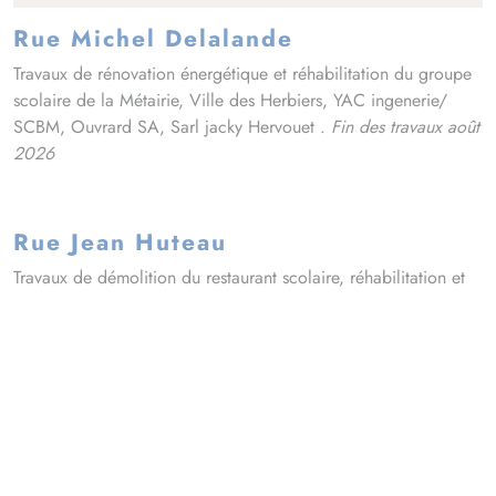
Rue Michel Delalande
Travaux de rénovation énergétique et réhabilitation du groupe
scolaire de la Métairie, Ville des Herbiers, YAC ingenerie/
SCBM, Ouvrard SA, Sarl jacky Hervouet .
Fin des travaux août
2026
Rue Jean Huteau
Travaux de démolition du restaurant scolaire, réhabilitation et
construction d'un office, d'une salle de restauration et d'une
salle polyvalente au restaurant Jacques Prévert, Ville des
Herbiers, Agence Fardin, MDésamiantage/ Delltra/ Ouvrard
/Bregeon,
juillet 2026.
Rue Neuve