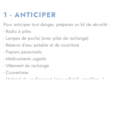
1 - ANTICIPER
Pour anticiper tout danger, préparez un kit de sécurité :
- Radio à piles
- Lampes de poche (avec piles de rechange)
- Réserve d'eau potable et de nourriture
- Papiers personnels
- Médicaments urgents
- Vêtement de rechange
- Couvertures
- Matériel de confinement (gros adhésif, serpillère...)
2 - S'INFORMER ET ÊTRE
ATTENTIF AUX MESSAGES
D'ALERTE
En cas de danger, il existe plusieurs moyens d'alerte permettant
à la population d'être informée :