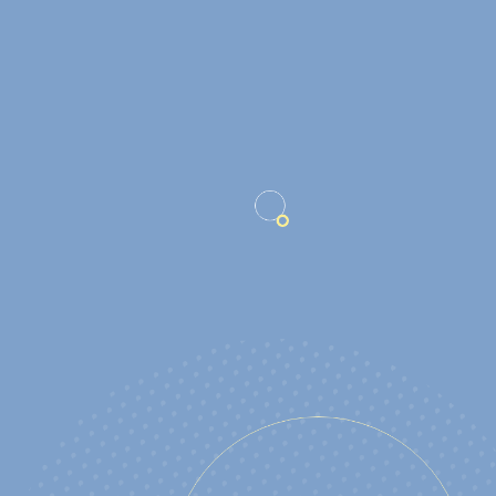
04/07
13/09
du
au
de 15h à 20h
EXPLOR'GAMES - NOUVEAUTÉ
2026
DÉCOUVRIR
09/08
10h30