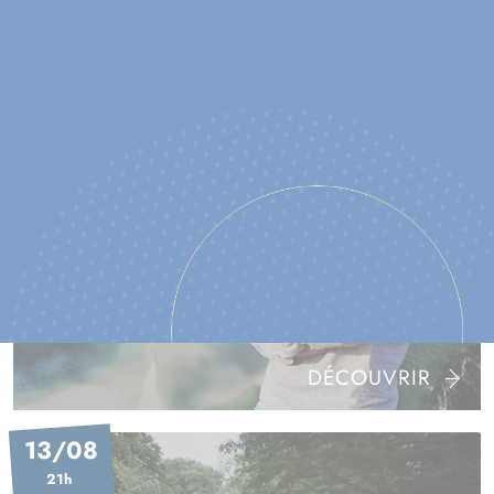
DÉCOUVRIR
12/08
15h
EXPOSITION YANN ARTHUS-
BERTRAND VISITE COMMENTÉE
DÉCOUVRIR
13/08
21h