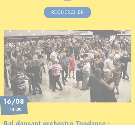
RECHERCHER
16/08
14h30
Bal dansant orchestre Tendanse -
Patrice Bellay