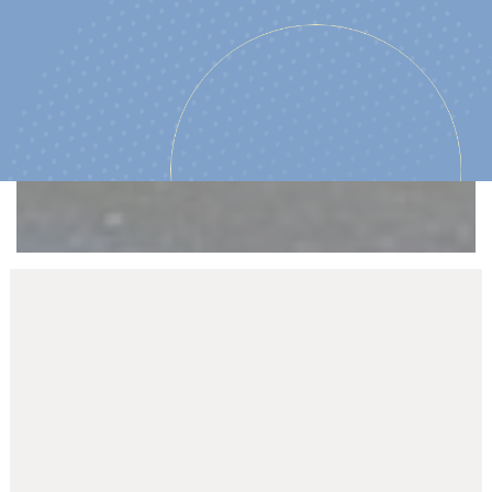
ACCUEIL
VIVRE
NUMÉROS UTILES
Vos services municipaux
VOS SERVICES
MUNICIPAUX