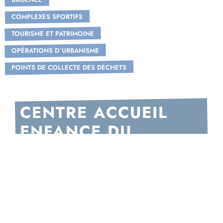
COMPLEXES SPORTIFS
TOURISME ET PATRIMOINE
OPÉRATIONS D`URBANISME
POINTS DE COLLECTE DES DÉCHETS
CENTRE ACCUEIL
ENFANCE DU
BRANDON
un Jardin d'enfants municipal pour les 2-6 ans, et
un centre périscolaire et de loisirs les Diablotins
de Familles Rurales.
rue Michel Favreau