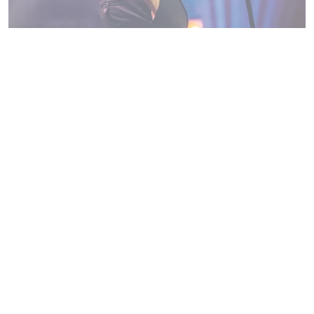
Humour-
Vérino
Jeudi 25 mars - 20h30
Théâtre Pierre barouh
Verino explore une nouvelle fois la complexité des tensions
qui nous habitent. Ancré dans le sol mais les pieds dans le
vide, il navigue avec agilité pour tenter de trouver un peu de
stabilité au milieu des turbulences de notre époque. Et c’est
pas facile. Oh que non… On ne fait pas de balade sur un
cheval fougueux. On fait du rodéo.
Le saviez-vous?