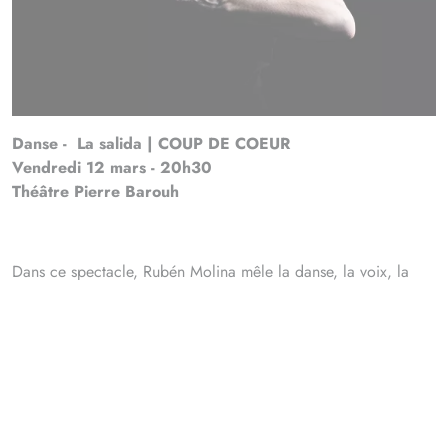
Danse - La salida | COUP DE COEUR
Vendredi 12 mars - 20h30
Théâtre Pierre Barouh
Dans ce spectacle, Rubén Molina mêle la danse, la voix, la
musique live et le théâtre pour réinventer les codes du
flamenco. Il dialogue avec la danse contemporaine et le
classique espagnol afin de créer un langage universel qui
dépasse les mots et permet d’incarner toute l’humanité. Il s’agit
d’une œuvre cathartique où chaque mouvement porte une
histoire. « La Salida », qui signifie « La Sortie » en espagnol,
symbolise l’ouverture vers de nouvelles expériences, une