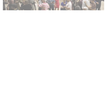
14h30 - Espace Herbauges. Entrée
10€, brioches et boissons
comprises.
ABONNEZ-VOUS
À NOTRE
NEWSLETTER !