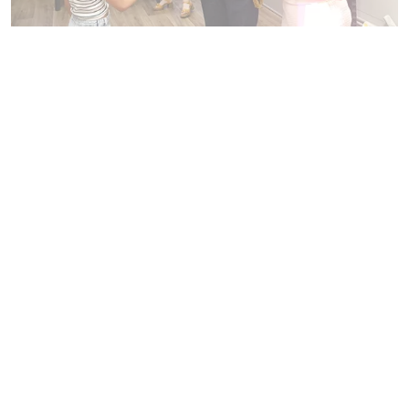
Avec l'épisode caniculaire de la fin juin, la grande cérémonie
de remise des passeports du civisme, rassemblant 400 CM2
du Pays des Herbiers, prévue à Herbauges n'a pas pu se
dérouler.
C'est donc dans les huit communes que ces remises se sont
déroulées, parfois en mairie, le plus souvent dans les écoles.
Aux Herbiers, Christophe Hogard, Maire des Herbiers, et
Gérard Puau, adjoint à la proximité et au cadre de vie ont
participé aux cérémonies, non sans rappeler l'importance des
différentes actions de citoyenneté effectuées par les élèves.
Selon le nombre de missions réalisées - visiter le centre de