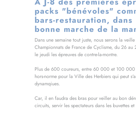
A J-8 des premières ép
packs "bénévoles" comme
bars-restauration, dans 
bonne marche de la man
Dans une semaine tout juste, nous serons la veill
Championnats de France de Cyclisme, du 26 au 2
le jeudi les épreuves de contre-la-montre.
Plus de 600 coureurs, entre 60 000 et 100 000 s
hors-norme pour la Ville des Herbiers qui peut s'
dynamqiues.
Car, il en faudra des bras pour veiller au bon dér
circuits, servir les spectateurs dans les buvettes e
aussi accueillir ces derniers dans les parkings voi
Si la Fédération Française de Cyclisme table sur 
ils seront 775 sur le pont durant cette période. C