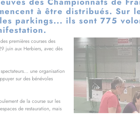
reuves des Championnats de Fra
ncent à être distribués. Sur le 
les parkings... ils sont 775 vol
ifestation.
e des premières courses des
9 juin aux Herbiers, avec dès
pectateurs... une organisation
appuyer sur des bénévoles
oulement de la course sur les
t espaces de restauration, mais
tures et camping-cars.
300 volontaires, aux Herbiers
ar si beaucoup seront mobilisés