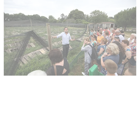
La Morelière, direction La Roche-
sur-Yon - visite de l'élevage
d'escargots bios : découverte de
leur cycle de vie, ainsi que la
fabrication de produits alimentaires
mais aussi cosmétiques ! Tarifs : 6
€ à partir de 12 ans, 5 € de 5 à 11