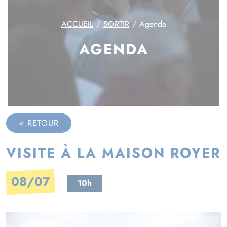
ACCUEIL
SORTIR
Agenda
AGENDA
< RETOUR
VISITE À LA MAISON ROYER
08/07
10h