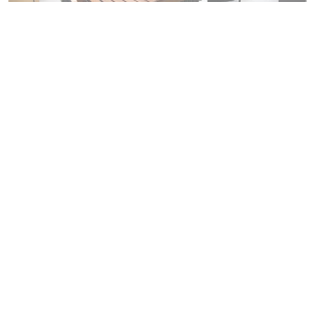
A la Tour des arts, rue des arts -
portes ouvertes de l'école
municipale de musique.
ABONNEZ-VOUS
À NOTRE
NEWSLETTER !